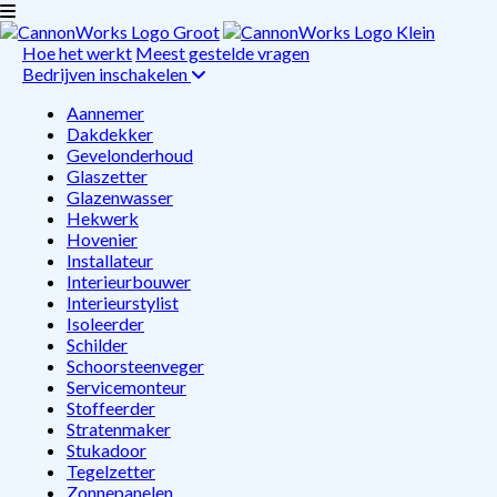
Hoe het werkt
Meest gestelde vragen
Bedrijven inschakelen
Aannemer
Dakdekker
Gevelonderhoud
Glaszetter
Glazenwasser
Hekwerk
Hovenier
Installateur
Interieurbouwer
Interieurstylist
Isoleerder
Schilder
Schoorsteenveger
Servicemonteur
Stoffeerder
Stratenmaker
Stukadoor
Tegelzetter
Zonnepanelen