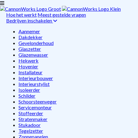
Hoe het werkt
Meest gestelde vragen
Bedrijven inschakelen
Aannemer
Dakdekker
Gevelonderhoud
Glaszetter
Glazenwasser
Hekwerk
Hovenier
Installateur
Interieurbouwer
Interieurstylist
Isoleerder
Schilder
Schoorsteenveger
Servicemonteur
Stoffeerder
Stratenmaker
Stukadoor
Tegelzetter
Zonnepanelen