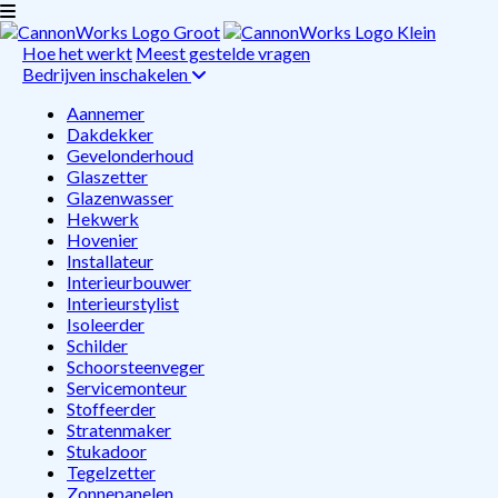
Hoe het werkt
Meest gestelde vragen
Bedrijven inschakelen
Aannemer
Dakdekker
Gevelonderhoud
Glaszetter
Glazenwasser
Hekwerk
Hovenier
Installateur
Interieurbouwer
Interieurstylist
Isoleerder
Schilder
Schoorsteenveger
Servicemonteur
Stoffeerder
Stratenmaker
Stukadoor
Tegelzetter
Zonnepanelen