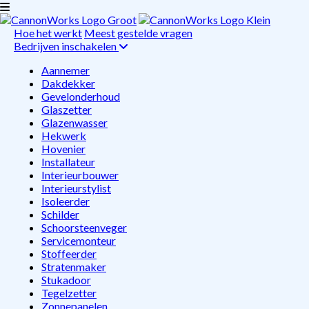
Hoe het werkt
Meest gestelde vragen
Bedrijven inschakelen
Aannemer
Dakdekker
Gevelonderhoud
Glaszetter
Glazenwasser
Hekwerk
Hovenier
Installateur
Interieurbouwer
Interieurstylist
Isoleerder
Schilder
Schoorsteenveger
Servicemonteur
Stoffeerder
Stratenmaker
Stukadoor
Tegelzetter
Zonnepanelen