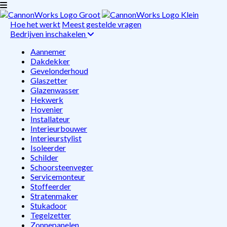
Hoe het werkt
Meest gestelde vragen
Bedrijven inschakelen
Aannemer
Dakdekker
Gevelonderhoud
Glaszetter
Glazenwasser
Hekwerk
Hovenier
Installateur
Interieurbouwer
Interieurstylist
Isoleerder
Schilder
Schoorsteenveger
Servicemonteur
Stoffeerder
Stratenmaker
Stukadoor
Tegelzetter
Zonnepanelen