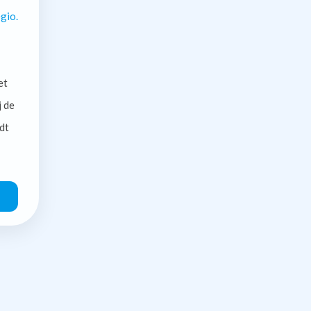
gio.
et
j de
dt