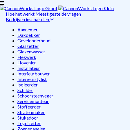
Hoe het werkt
Meest gestelde vragen
Bedrijven inschakelen
Aannemer
Dakdekker
Gevelonderhoud
Glaszetter
Glazenwasser
Hekwerk
Hovenier
Installateur
Interieurbouwer
Interieurstylist
Isoleerder
Schilder
Schoorsteenveger
Servicemonteur
Stoffeerder
Stratenmaker
Stukadoor
Tegelzetter
Zonnepanelen