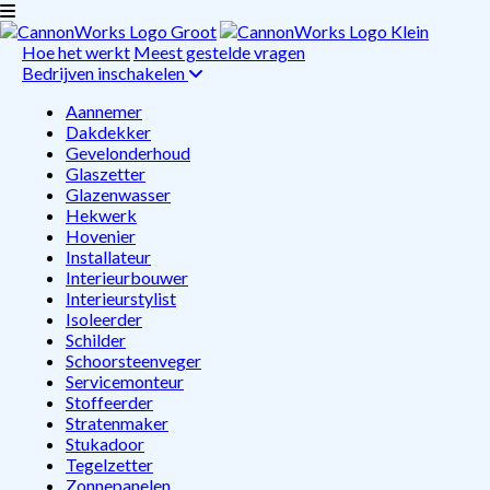
Hoe het werkt
Meest gestelde vragen
Bedrijven inschakelen
Aannemer
Dakdekker
Gevelonderhoud
Glaszetter
Glazenwasser
Hekwerk
Hovenier
Installateur
Interieurbouwer
Interieurstylist
Isoleerder
Schilder
Schoorsteenveger
Servicemonteur
Stoffeerder
Stratenmaker
Stukadoor
Tegelzetter
Zonnepanelen