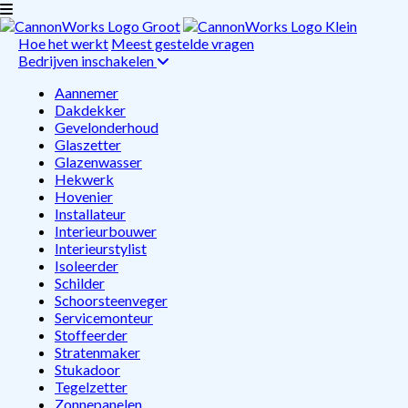
Hoe het werkt
Meest gestelde vragen
Bedrijven inschakelen
Aannemer
Dakdekker
Gevelonderhoud
Glaszetter
Glazenwasser
Hekwerk
Hovenier
Installateur
Interieurbouwer
Interieurstylist
Isoleerder
Schilder
Schoorsteenveger
Servicemonteur
Stoffeerder
Stratenmaker
Stukadoor
Tegelzetter
Zonnepanelen