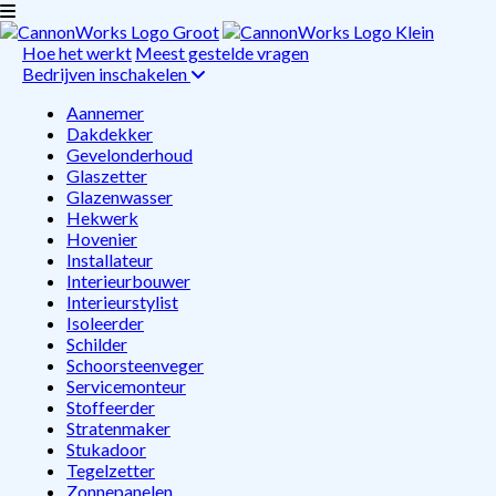
Hoe het werkt
Meest gestelde vragen
Bedrijven inschakelen
Aannemer
Dakdekker
Gevelonderhoud
Glaszetter
Glazenwasser
Hekwerk
Hovenier
Installateur
Interieurbouwer
Interieurstylist
Isoleerder
Schilder
Schoorsteenveger
Servicemonteur
Stoffeerder
Stratenmaker
Stukadoor
Tegelzetter
Zonnepanelen