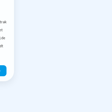
trak
et
j de
dt
O