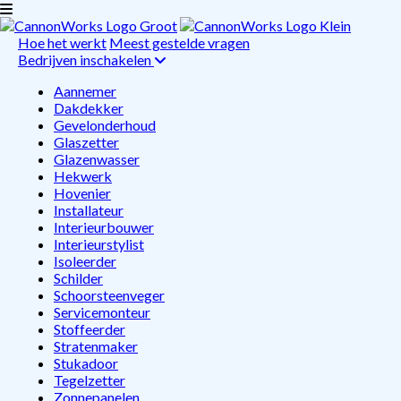
Hoe het werkt
Meest gestelde vragen
Bedrijven inschakelen
Aannemer
Dakdekker
Gevelonderhoud
Glaszetter
Glazenwasser
Hekwerk
Hovenier
Installateur
Interieurbouwer
Interieurstylist
Isoleerder
Schilder
Schoorsteenveger
Servicemonteur
Stoffeerder
Stratenmaker
Stukadoor
Tegelzetter
Zonnepanelen