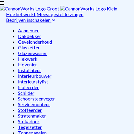
Hoe het werkt
Meest gestelde vragen
Bedrijven inschakelen
Aannemer
Dakdekker
Gevelonderhoud
Glaszetter
Glazenwasser
Hekwerk
Hovenier
Installateur
Interieurbouwer
Interieurstylist
Isoleerder
Schilder
Schoorsteenveger
Servicemonteur
Stoffeerder
Stratenmaker
Stukadoor
Tegelzetter
Zonnepanelen