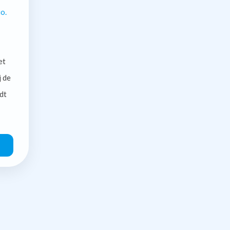
o.
et
j de
dt