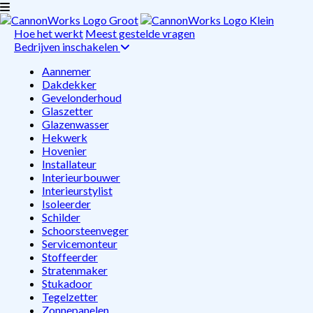
Hoe het werkt
Meest gestelde vragen
Bedrijven inschakelen
Aannemer
Dakdekker
Gevelonderhoud
Glaszetter
Glazenwasser
Hekwerk
Hovenier
Installateur
Interieurbouwer
Interieurstylist
Isoleerder
Schilder
Schoorsteenveger
Servicemonteur
Stoffeerder
Stratenmaker
Stukadoor
Tegelzetter
Zonnepanelen