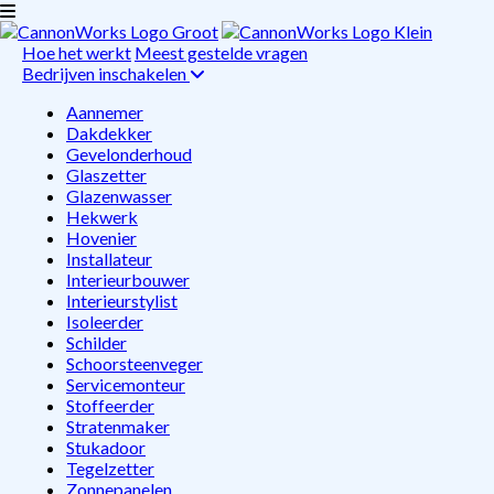
Hoe het werkt
Meest gestelde vragen
Bedrijven inschakelen
Aannemer
Dakdekker
Gevelonderhoud
Glaszetter
Glazenwasser
Hekwerk
Hovenier
Installateur
Interieurbouwer
Interieurstylist
Isoleerder
Schilder
Schoorsteenveger
Servicemonteur
Stoffeerder
Stratenmaker
Stukadoor
Tegelzetter
Zonnepanelen