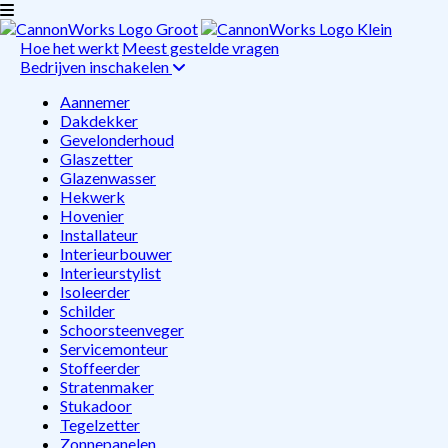
Hoe het werkt
Meest gestelde vragen
Bedrijven inschakelen
Aannemer
Dakdekker
Gevelonderhoud
Glaszetter
Glazenwasser
Hekwerk
Hovenier
Installateur
Interieurbouwer
Interieurstylist
Isoleerder
Schilder
Schoorsteenveger
Servicemonteur
Stoffeerder
Stratenmaker
Stukadoor
Tegelzetter
Zonnepanelen