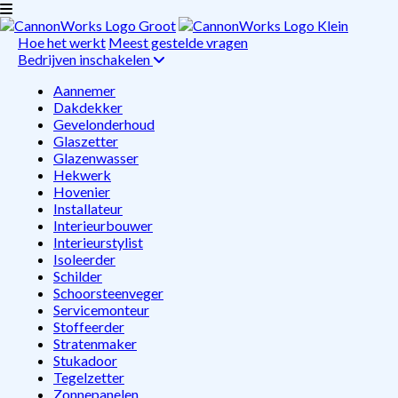
Hoe het werkt
Meest gestelde vragen
Bedrijven inschakelen
Aannemer
Dakdekker
Gevelonderhoud
Glaszetter
Glazenwasser
Hekwerk
Hovenier
Installateur
Interieurbouwer
Interieurstylist
Isoleerder
Schilder
Schoorsteenveger
Servicemonteur
Stoffeerder
Stratenmaker
Stukadoor
Tegelzetter
Zonnepanelen