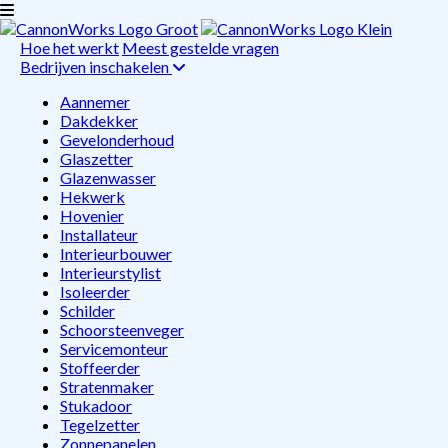
Hoe het werkt
Meest gestelde vragen
Bedrijven inschakelen
Aannemer
Dakdekker
Gevelonderhoud
Glaszetter
Glazenwasser
Hekwerk
Hovenier
Installateur
Interieurbouwer
Interieurstylist
Isoleerder
Schilder
Schoorsteenveger
Servicemonteur
Stoffeerder
Stratenmaker
Stukadoor
Tegelzetter
Zonnepanelen