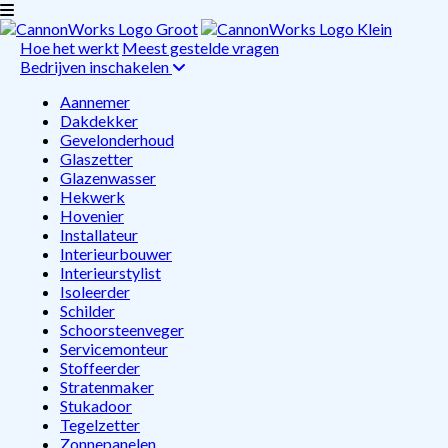
Hoe het werkt
Meest gestelde vragen
Bedrijven inschakelen
Aannemer
Dakdekker
Gevelonderhoud
Glaszetter
Glazenwasser
Hekwerk
Hovenier
Installateur
Interieurbouwer
Interieurstylist
Isoleerder
Schilder
Schoorsteenveger
Servicemonteur
Stoffeerder
Stratenmaker
Stukadoor
Tegelzetter
Zonnepanelen