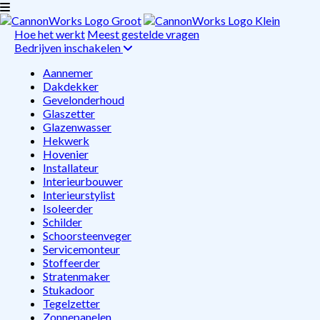
Hoe het werkt
Meest gestelde vragen
Bedrijven inschakelen
Aannemer
Dakdekker
Gevelonderhoud
Glaszetter
Glazenwasser
Hekwerk
Hovenier
Installateur
Interieurbouwer
Interieurstylist
Isoleerder
Schilder
Schoorsteenveger
Servicemonteur
Stoffeerder
Stratenmaker
Stukadoor
Tegelzetter
Zonnepanelen