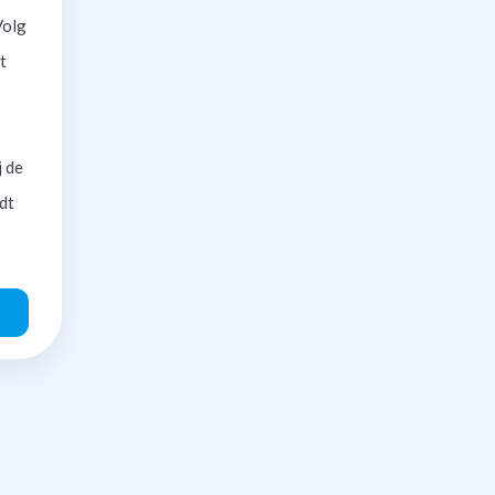
olg
t
j de
dt