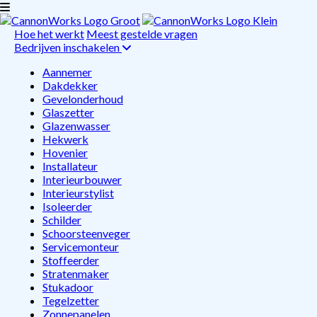
Hoe het werkt
Meest gestelde vragen
Bedrijven inschakelen
Aannemer
Dakdekker
Gevelonderhoud
Glaszetter
Glazenwasser
Hekwerk
Hovenier
Installateur
Interieurbouwer
Interieurstylist
Isoleerder
Schilder
Schoorsteenveger
Servicemonteur
Stoffeerder
Stratenmaker
Stukadoor
Tegelzetter
Zonnepanelen