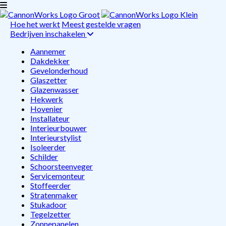
Hoe het werkt
Meest gestelde vragen
Bedrijven inschakelen
Aannemer
Dakdekker
Gevelonderhoud
Glaszetter
Glazenwasser
Hekwerk
Hovenier
Installateur
Interieurbouwer
Interieurstylist
Isoleerder
Schilder
Schoorsteenveger
Servicemonteur
Stoffeerder
Stratenmaker
Stukadoor
Tegelzetter
Zonnepanelen