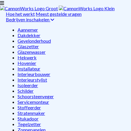
Hoe het werkt
Meest gestelde vragen
Bedrijven inschakelen
Aannemer
Dakdekker
Gevelonderhoud
Glaszetter
Glazenwasser
Hekwerk
Hovenier
Installateur
Interieurbouwer
Interieurstylist
Isoleerder
Schilder
Schoorsteenveger
Servicemonteur
Stoffeerder
Stratenmaker
Stukadoor
Tegelzetter
Zonnepanelen