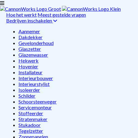
Hoe het werkt
Meest gestelde vragen
Bedrijven inschakelen
Aannemer
Dakdekker
Gevelonderhoud
Glaszetter
Glazenwasser
Hekwerk
Hovenier
Installateur
Interieurbouwer
Interieurstylist
Isoleerder
Schilder
Schoorsteenveger
Servicemonteur
Stoffeerder
Stratenmaker
Stukadoor
Tegelzetter
Zonnepanelen