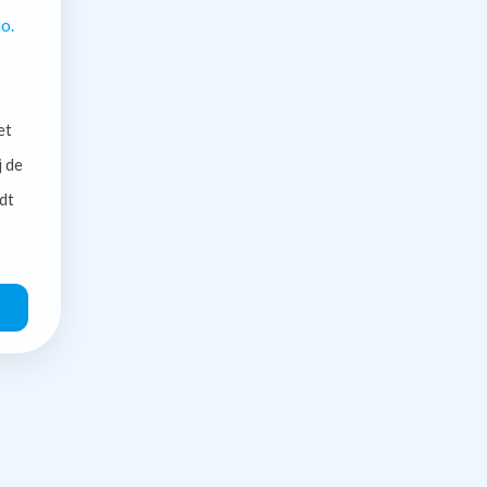
o.
et
j de
dt