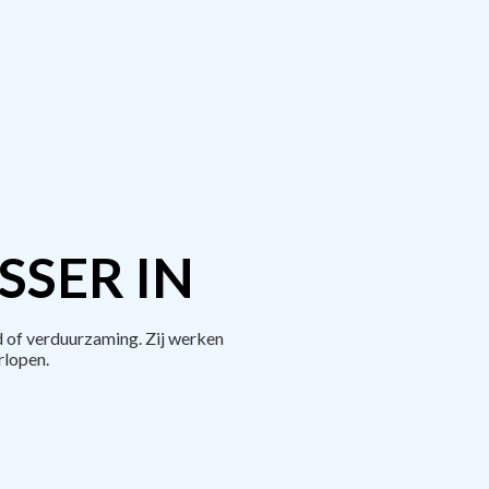
SER IN
 of verduurzaming. Zij werken
rlopen.