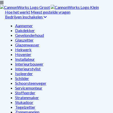
Hoe het werkt
Meest gestelde vragen
Bedrijven inschakelen
Aannemer
Dakdekker
Gevelonderhoud
Glaszetter
Glazenwasser
Hekwerk
Hovenier
Installateur
Interieurbouwer
Interieurstylist
Isoleerder
Schilder
Schoorsteenveger
Servicemonteur
Stoffeerder
Stratenmaker
Stukadoor
Tegelzetter
Zonnepanelen