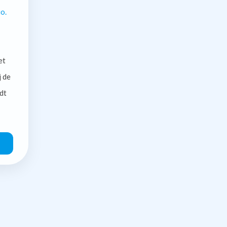
o.
et
j de
dt