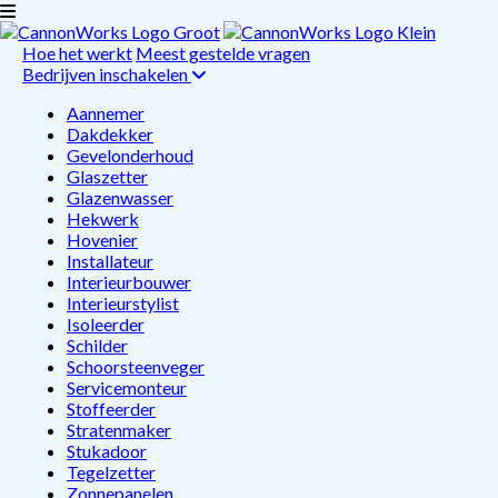
Hoe het werkt
Meest gestelde vragen
Bedrijven inschakelen
Aannemer
Dakdekker
Gevelonderhoud
Glaszetter
Glazenwasser
Hekwerk
Hovenier
Installateur
Interieurbouwer
Interieurstylist
Isoleerder
Schilder
Schoorsteenveger
Servicemonteur
Stoffeerder
Stratenmaker
Stukadoor
Tegelzetter
Zonnepanelen