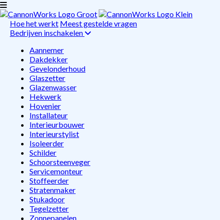
Hoe het werkt
Meest gestelde vragen
Bedrijven inschakelen
Aannemer
Dakdekker
Gevelonderhoud
Glaszetter
Glazenwasser
Hekwerk
Hovenier
Installateur
Interieurbouwer
Interieurstylist
Isoleerder
Schilder
Schoorsteenveger
Servicemonteur
Stoffeerder
Stratenmaker
Stukadoor
Tegelzetter
Zonnepanelen