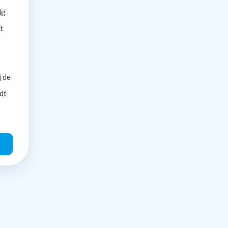
lg
t
j de
dt