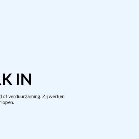
K IN
 of verduurzaming. Zij werken
rlopen.