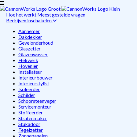
Hoe het werkt
Meest gestelde vragen
Bedrijven inschakelen
Aannemer
Dakdekker
Gevelonderhoud
Glaszetter
Glazenwasser
Hekwerk
Hovenier
Installateur
Interieurbouwer
Interieurstylist
Isoleerder
Schilder
Schoorsteenveger
Servicemonteur
Stoffeerder
Stratenmaker
Stukadoor
Tegelzetter
Zonnepanelen