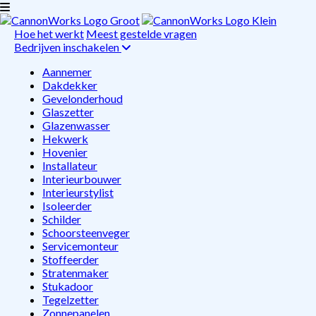
Hoe het werkt
Meest gestelde vragen
Bedrijven inschakelen
Aannemer
Dakdekker
Gevelonderhoud
Glaszetter
Glazenwasser
Hekwerk
Hovenier
Installateur
Interieurbouwer
Interieurstylist
Isoleerder
Schilder
Schoorsteenveger
Servicemonteur
Stoffeerder
Stratenmaker
Stukadoor
Tegelzetter
Zonnepanelen