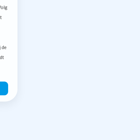
olg
t
j de
dt