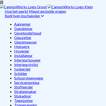
Hoe het werkt
Meest gestelde vragen
Bedrijven inschakelen
Aannemer
Dakdekker
Gevelonderhoud
Glaszetter
Glazenwasser
Hekwerk
Hovenier
Installateur
Interieurbouwer
Interieurstylist
Isoleerder
Schilder
Schoorsteenveger
Servicemonteur
Stoffeerder
Stratenmaker
Stukadoor
Tegelzetter
Zonnepanelen