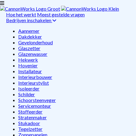
Hoe het werkt
Meest gestelde vragen
Bedrijven inschakelen
Aannemer
Dakdekker
Gevelonderhoud
Glaszetter
Glazenwasser
Hekwerk
Hovenier
Installateur
Interieurbouwer
Interieurstylist
Isoleerder
Schilder
Schoorsteenveger
Servicemonteur
Stoffeerder
Stratenmaker
Stukadoor
Tegelzetter
Zonnepanelen