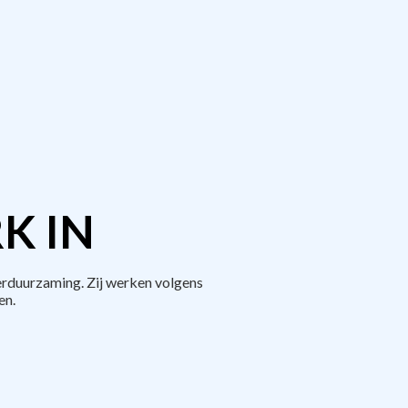
K IN
erduurzaming. Zij werken volgens
en.