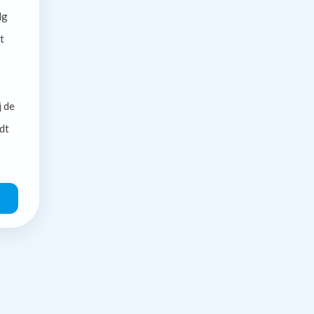
lg
t
j de
dt