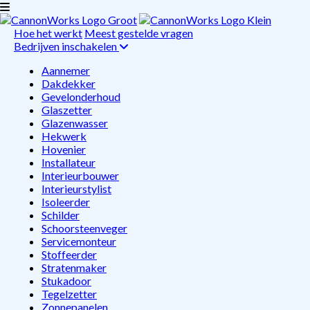
Hoe het werkt
Meest gestelde vragen
Bedrijven inschakelen
Aannemer
Dakdekker
Gevelonderhoud
Glaszetter
Glazenwasser
Hekwerk
Hovenier
Installateur
Interieurbouwer
Interieurstylist
Isoleerder
Schilder
Schoorsteenveger
Servicemonteur
Stoffeerder
Stratenmaker
Stukadoor
Tegelzetter
Zonnepanelen