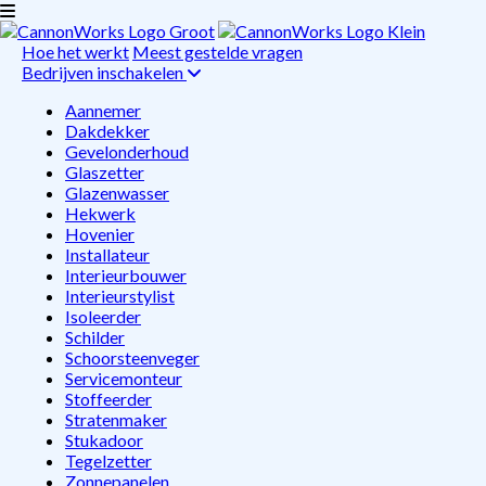
Hoe het werkt
Meest gestelde vragen
Bedrijven inschakelen
Aannemer
Dakdekker
Gevelonderhoud
Glaszetter
Glazenwasser
Hekwerk
Hovenier
Installateur
Interieurbouwer
Interieurstylist
Isoleerder
Schilder
Schoorsteenveger
Servicemonteur
Stoffeerder
Stratenmaker
Stukadoor
Tegelzetter
Zonnepanelen