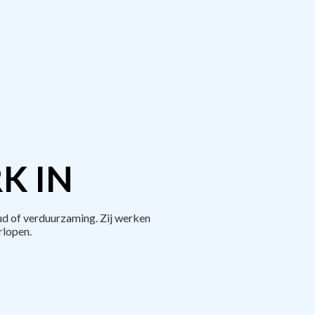
K IN
d of verduurzaming. Zij werken
rlopen.