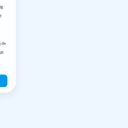
lg
t
j de
dt