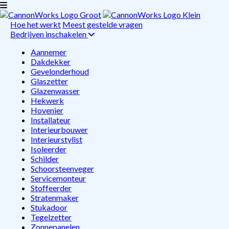
Hoe het werkt
Meest gestelde vragen
Bedrijven inschakelen
Aannemer
Dakdekker
Gevelonderhoud
Glaszetter
Glazenwasser
Hekwerk
Hovenier
Installateur
Interieurbouwer
Interieurstylist
Isoleerder
Schilder
Schoorsteenveger
Servicemonteur
Stoffeerder
Stratenmaker
Stukadoor
Tegelzetter
Zonnepanelen