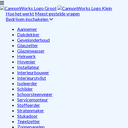
Hoe het werkt
Meest gestelde vragen
Bedrijven inschakelen
Aannemer
Dakdekker
Gevelonderhoud
Glaszetter
Glazenwasser
Hekwerk
Hovenier
Installateur
Interieurbouwer
Interieurstylist
Isoleerder
Schilder
Schoorsteenveger
Servicemonteur
Stoffeerder
Stratenmaker
Stukadoor
Tegelzetter
Zonnepanelen