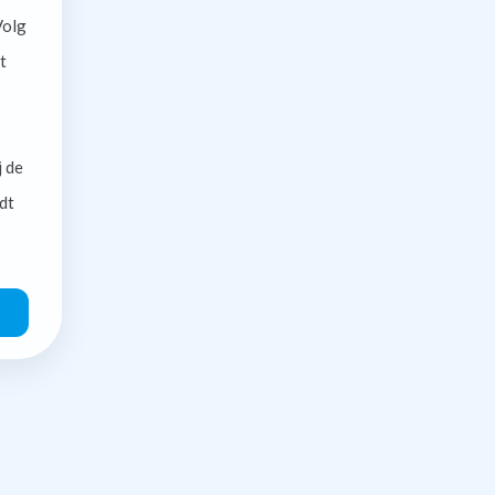
olg
t
j de
dt