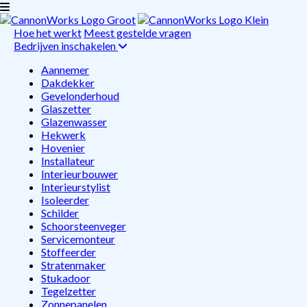
Hoe het werkt
Meest gestelde vragen
Bedrijven inschakelen
Aannemer
Dakdekker
Gevelonderhoud
Glaszetter
Glazenwasser
Hekwerk
Hovenier
Installateur
Interieurbouwer
Interieurstylist
Isoleerder
Schilder
Schoorsteenveger
Servicemonteur
Stoffeerder
Stratenmaker
Stukadoor
Tegelzetter
Zonnepanelen