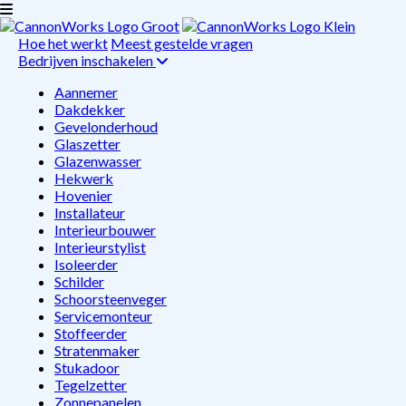
Hoe het werkt
Meest gestelde vragen
Bedrijven inschakelen
Aannemer
Dakdekker
Gevelonderhoud
Glaszetter
Glazenwasser
Hekwerk
Hovenier
Installateur
Interieurbouwer
Interieurstylist
Isoleerder
Schilder
Schoorsteenveger
Servicemonteur
Stoffeerder
Stratenmaker
Stukadoor
Tegelzetter
Zonnepanelen