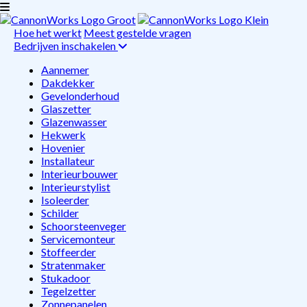
Hoe het werkt
Meest gestelde vragen
Bedrijven inschakelen
Aannemer
Dakdekker
Gevelonderhoud
Glaszetter
Glazenwasser
Hekwerk
Hovenier
Installateur
Interieurbouwer
Interieurstylist
Isoleerder
Schilder
Schoorsteenveger
Servicemonteur
Stoffeerder
Stratenmaker
Stukadoor
Tegelzetter
Zonnepanelen