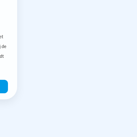
et
j de
dt