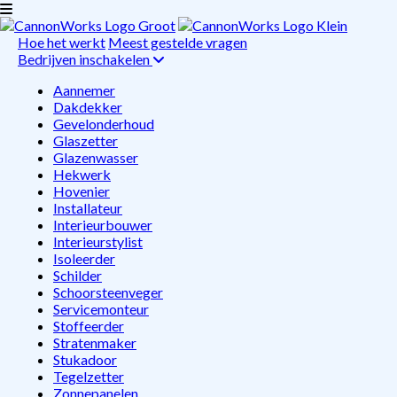
Hoe het werkt
Meest gestelde vragen
Bedrijven inschakelen
Aannemer
Dakdekker
Gevelonderhoud
Glaszetter
Glazenwasser
Hekwerk
Hovenier
Installateur
Interieurbouwer
Interieurstylist
Isoleerder
Schilder
Schoorsteenveger
Servicemonteur
Stoffeerder
Stratenmaker
Stukadoor
Tegelzetter
Zonnepanelen