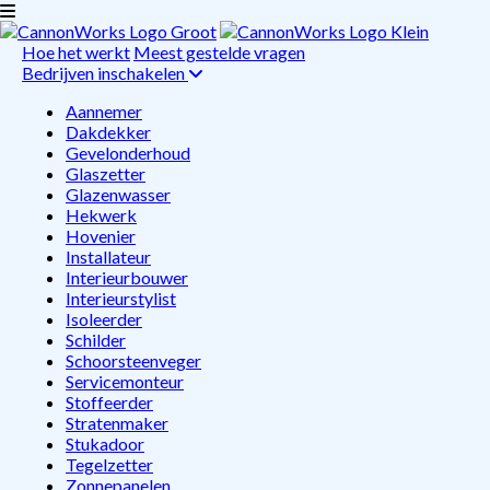
Hoe het werkt
Meest gestelde vragen
Bedrijven inschakelen
Aannemer
Dakdekker
Gevelonderhoud
Glaszetter
Glazenwasser
Hekwerk
Hovenier
Installateur
Interieurbouwer
Interieurstylist
Isoleerder
Schilder
Schoorsteenveger
Servicemonteur
Stoffeerder
Stratenmaker
Stukadoor
Tegelzetter
Zonnepanelen