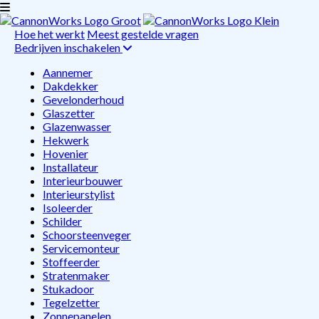
Hoe het werkt
Meest gestelde vragen
Bedrijven inschakelen
Aannemer
Dakdekker
Gevelonderhoud
Glaszetter
Glazenwasser
Hekwerk
Hovenier
Installateur
Interieurbouwer
Interieurstylist
Isoleerder
Schilder
Schoorsteenveger
Servicemonteur
Stoffeerder
Stratenmaker
Stukadoor
Tegelzetter
Zonnepanelen