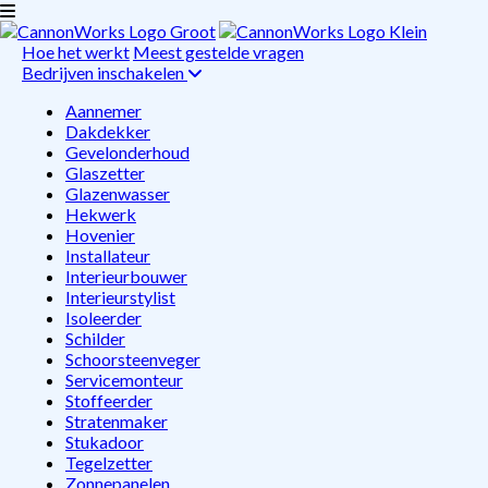
Hoe het werkt
Meest gestelde vragen
Bedrijven inschakelen
Aannemer
Dakdekker
Gevelonderhoud
Glaszetter
Glazenwasser
Hekwerk
Hovenier
Installateur
Interieurbouwer
Interieurstylist
Isoleerder
Schilder
Schoorsteenveger
Servicemonteur
Stoffeerder
Stratenmaker
Stukadoor
Tegelzetter
Zonnepanelen