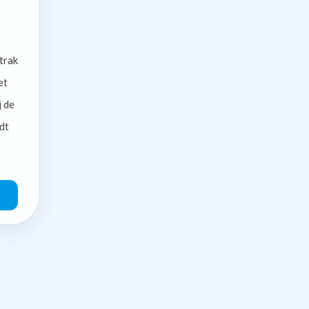
trak
et
j de
dt
O