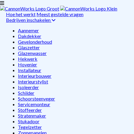
Hoe het werkt
Meest gestelde vragen
Bedrijven inschakelen
Aannemer
Dakdekker
Gevelonderhoud
Glaszetter
Glazenwasser
Hekwerk
Hovenier
Installateur
Interieurbouwer
Interieurstylist
Isoleerder
Schilder
Schoorsteenveger
Servicemonteur
Stoffeerder
Stratenmaker
Stukadoor
Tegelzetter
Zonnepanelen