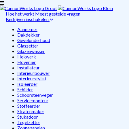
Hoe het werkt
Meest gestelde vragen
Bedrijven inschakelen
Aannemer
Dakdekker
Gevelonderhoud
Glaszetter
Glazenwasser
Hekwerk
Hovenier
Installateur
Interieurbouwer
Interieurstylist
Isoleerder
Schilder
Schoorsteenveger
Servicemonteur
Stoffeerder
Stratenmaker
Stukadoor
Tegelzetter
Zonnepanelen