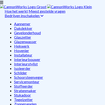
Hoe het werkt
Meest gestelde vragen
Bedrijven inschakelen
Aannemer
Dakdekker
Gevelonderhoud
Glaszetter
Glazenwasser
Hekwerk
Hovenier
Installateur
Interieurbouwer
Interieurstylist
Isoleerder
Schilder
Schoorsteenveger
Servicemonteur
Stoffeerder
Stratenmaker
Stukadoor
Tegelzetter
Zonnepanelen