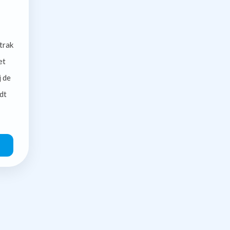
trak
et
j de
dt
O