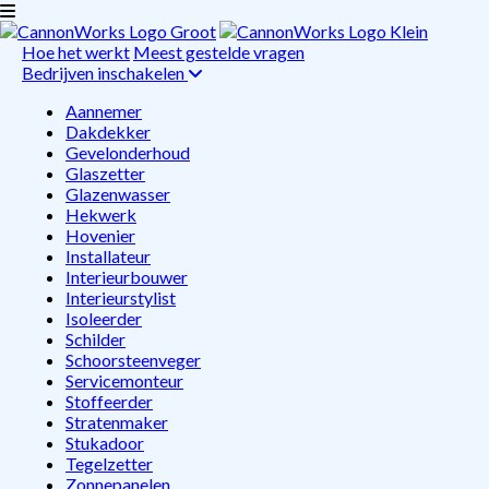
Hoe het werkt
Meest gestelde vragen
Bedrijven inschakelen
Aannemer
Dakdekker
Gevelonderhoud
Glaszetter
Glazenwasser
Hekwerk
Hovenier
Installateur
Interieurbouwer
Interieurstylist
Isoleerder
Schilder
Schoorsteenveger
Servicemonteur
Stoffeerder
Stratenmaker
Stukadoor
Tegelzetter
Zonnepanelen