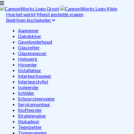
Hoe het werkt
Meest gestelde vragen
Bedrijven inschakelen
Aannemer
Dakdekker
Gevelonderhoud
Glaszetter
Glazenwasser
Hekwerk
Hovenier
Installateur
Interieurbouwer
Interieurstylist
Isoleerder
Schilder
Schoorsteenveger
Servicemonteur
Stoffeerder
Stratenmaker
Stukadoor
Tegelzetter
Zonnepanelen