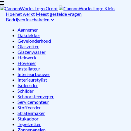
Hoe het werkt
Meest gestelde vragen
Bedrijven inschakelen
Aannemer
Dakdekker
Gevelonderhoud
Glaszetter
Glazenwasser
Hekwerk
Hovenier
Installateur
Interieurbouwer
Interieurstylist
Isoleerder
Schilder
Schoorsteenveger
Servicemonteur
Stoffeerder
Stratenmaker
Stukadoor
Tegelzetter
Zonnepanelen