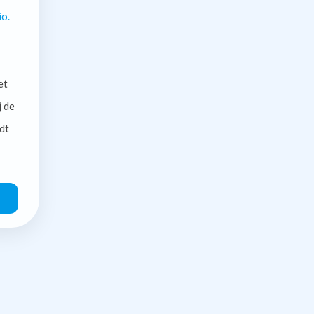
io.
et
j de
dt