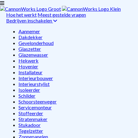
Hoe het werkt
Meest gestelde vragen
Bedrijven inschakelen
Aannemer
Dakdekker
Gevelonderhoud
Glaszetter
Glazenwasser
Hekwerk
Hovenier
Installateur
Interieurbouwer
Interieurstylist
Isoleerder
Schilder
Schoorsteenveger
Servicemonteur
Stoffeerder
Stratenmaker
Stukadoor
Tegelzetter
Zonnepanelen