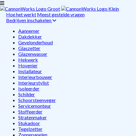
Hoe het werkt
Meest gestelde vragen
Bedrijven inschakelen
Aannemer
Dakdekker
Gevelonderhoud
Glaszetter
Glazenwasser
Hekwerk
Hovenier
Installateur
Interieurbouwer
Interieurstylist
Isoleerder
Schilder
Schoorsteenveger
Servicemonteur
Stoffeerder
Stratenmaker
Stukadoor
Tegelzetter
Zonnepanelen