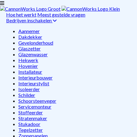
Hoe het werkt
Meest gestelde vragen
Bedrijven inschakelen
Aannemer
Dakdekker
Gevelonderhoud
Glaszetter
Glazenwasser
Hekwerk
Hovenier
Installateur
Interieurbouwer
Interieurstylist
Isoleerder
Schilder
Schoorsteenveger
Servicemonteur
Stoffeerder
Stratenmaker
Stukadoor
Tegelzetter
Zonnepanelen