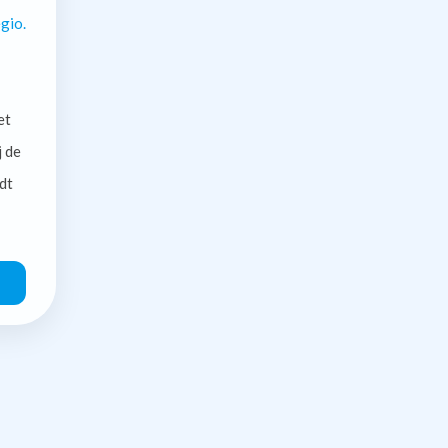
gio.
et
j de
dt