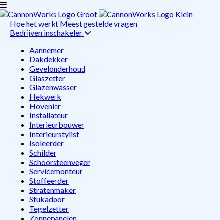
Hoe het werkt
Meest gestelde vragen
Bedrijven inschakelen
Aannemer
Dakdekker
Gevelonderhoud
Glaszetter
Glazenwasser
Hekwerk
Hovenier
Installateur
Interieurbouwer
Interieurstylist
Isoleerder
Schilder
Schoorsteenveger
Servicemonteur
Stoffeerder
Stratenmaker
Stukadoor
Tegelzetter
Zonnepanelen